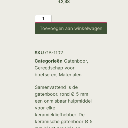
€
2,38
Toevoegen aan winkelwagen
SKU
GB-1102
Categorieën
Gatenboor
,
Gereedschap voor
boetseren
,
Materialen
Samenvattend is de
gatenboor. rond Ø 5 mm
een onmisbaar hulpmiddel
voor elke
keramiekliefhebber. De
keramische gatenboor Ø 5