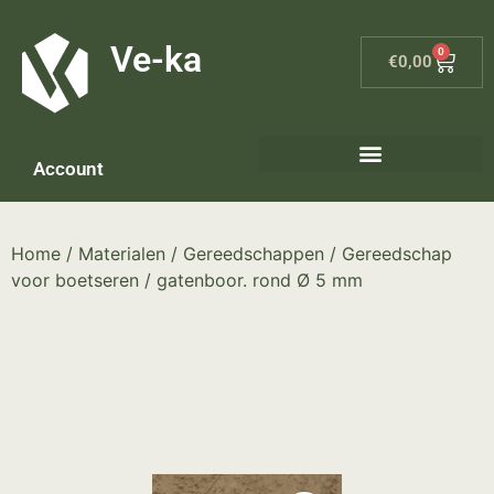
G-8P7N3X5BJ9
Ve-ka
0
€
0,00
Account
Home
/
Materialen
/
Gereedschappen
/
Gereedschap
voor boetseren
/ gatenboor. rond Ø 5 mm