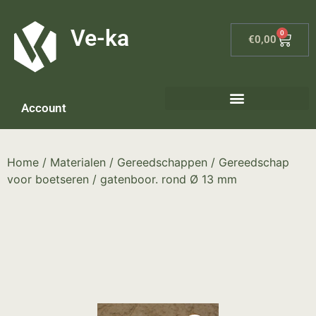
G-8P7N3X5BJ9
Ve-ka
0
€
0,00
Account
Keramiek materialen – home
Home
/
Materialen
/
Gereedschappen
/
Gereedschap
voor boetseren
/ gatenboor. rond Ø 13 mm