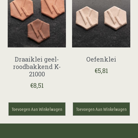
Draaiklei geel-
Oefenklei
roodbakkend K-
€
5,81
21000
€
8,51
Toevoegen Aan Winkelwagen
Toevoegen Aan Winkelwagen