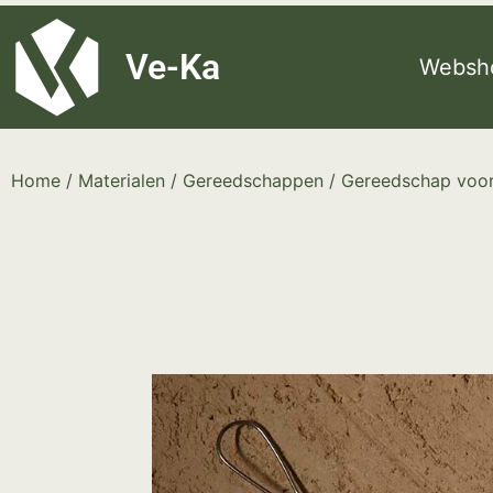
G-8P7N3X5BJ9
Ve-Ka
Websh
Home
/
Materialen
/
Gereedschappen
/
Gereedschap voor