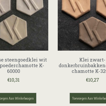
e steengoedklei wit
Klei zwart-
poederchamotte K-
donkerbruinbakken
60000
chamotte K-32
€
10,31
€
10,27
oegen Aan Winkelwagen
Toevoegen Aan Winkel