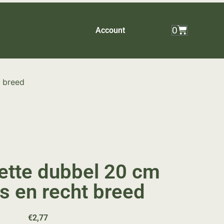
0
Account
t breed
ette dubbel 20 cm
us en recht breed
€
2,77