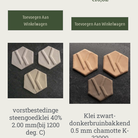
Toevoegen Aan
Winkelwagen
Toevoegen Aan Winkelwagen
vorstbestedinge
Klei zwart-
steengoedklei 40%
donkerbruinbakkend
2.00 mm(bij 1200
0.5 mm chamotte K-
deg. C)
32000