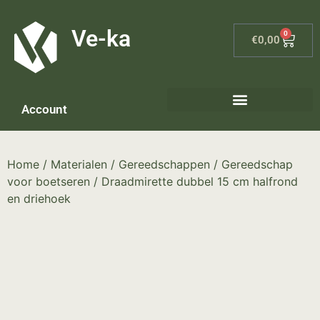
G-8P7N3X5BJ9
Ve-ka
0
€
0,00
Account
Home
/
Materialen
/
Gereedschappen
/
Gereedschap
voor boetseren
/ Draadmirette dubbel 15 cm halfrond
en driehoek