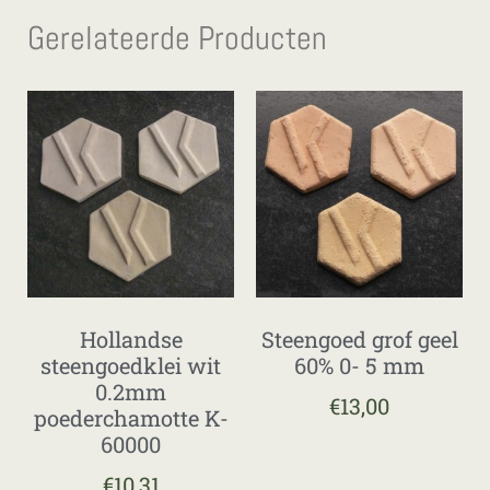
Gerelateerde Producten
Hollandse
Steengoed grof geel
steengoedklei wit
60% 0- 5 mm
0.2mm
€
13,00
poederchamotte K-
60000
€
10,31