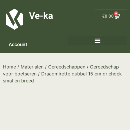
G-8P7N3X5BJ9
Ve-ka
0
€
0,00
Account
Home
/
Materialen
/
Gereedschappen
/
Gereedschap
voor boetseren
/ Draadmirette dubbel 15 cm driehoek
smal en breed