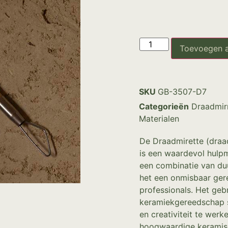
Toevoegen 
SKU
GB-3507-D7
Categorieën
Draadmir
Materialen
De Draadmirette (draad
is een waardevol hulpm
een combinatie van du
het een onmisbaar ger
professionals. Het geb
keramiekgereedschap st
en creativiteit te werk
hoogwaardige keramis