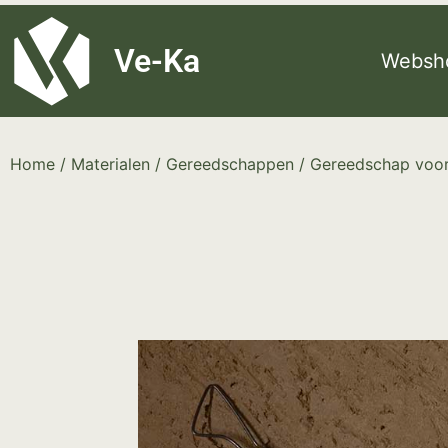
G-8P7N3X5BJ9
Ve-Ka
Websh
Home
/
Materialen
/
Gereedschappen
/
Gereedschap voor