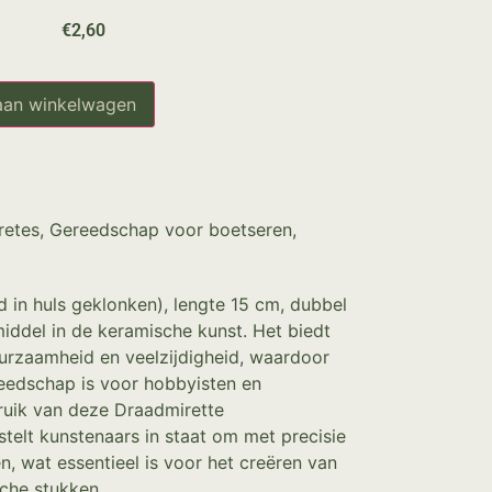
€
2,60
aan winkelwagen
retes
,
Gereedschap voor boetseren
,
 in huls geklonken), lengte 15 cm, dubbel
iddel in de keramische kunst. Het biedt
urzaamheid en veelzijdigheid, waardoor
eedschap is voor hobbyisten en
ruik van deze Draadmirette
elt kunstenaars in staat om met precisie
en, wat essentieel is voor het creëren van
che stukken.