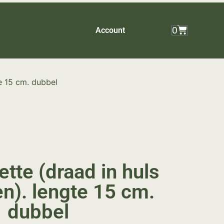
0
Account
e 15 cm. dubbel
tte (draad in huls
n). lengte 15 cm.
dubbel