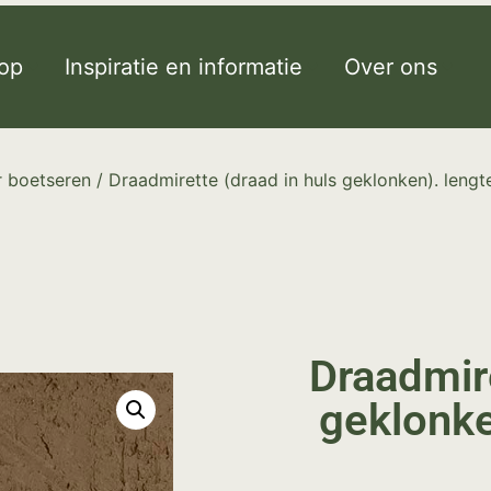
op
Inspiratie en informatie
Over ons
 boetseren
/ Draadmirette (draad in huls geklonken). lengt
Draadmire
geklonke