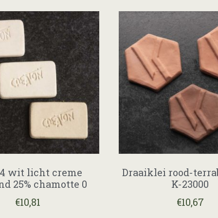
4 wit licht creme
Draaiklei rood-terr
nd 25% chamotte 0
K-23000
€
10,81
€
10,67