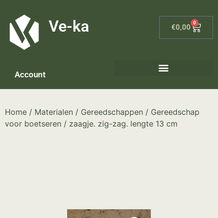
G-8P7N3X5BJ9
Ve-ka
0
€
0,00
Account
Home
/
Materialen
/
Gereedschappen
/
Gereedschap
voor boetseren
/ zaagje. zig-zag. lengte 13 cm