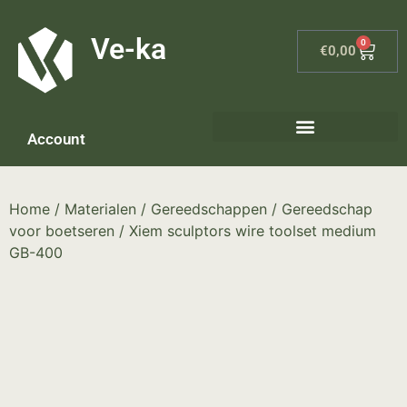
G-8P7N3X5BJ9
Ve-ka
0
€
0,00
Account
Home
/
Materialen
/
Gereedschappen
/
Gereedschap
voor boetseren
/ Xiem sculptors wire toolset medium
GB-400