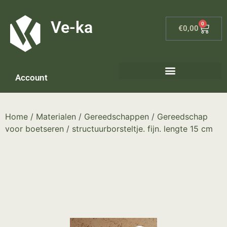
G-8P7N3X5BJ9
Ve-ka
0
€
0,00
Account
Keramiek materialen – home
Home
/
Materialen
/
Gereedschappen
/
Gereedschap
voor boetseren
/ structuurborsteltje. fijn. lengte 15 cm