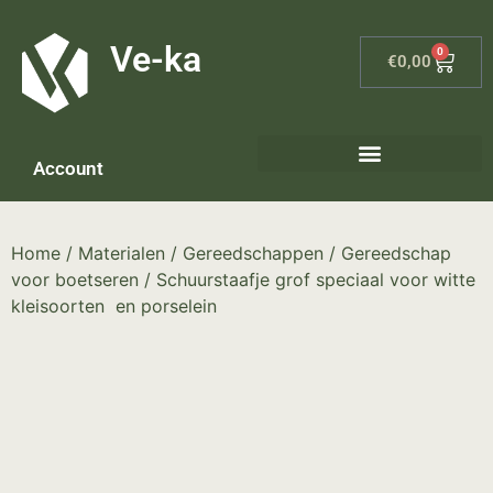
G-8P7N3X5BJ9
Ve-ka
0
€
0,00
Account
Keramiek materialen – home
Home
/
Materialen
/
Gereedschappen
/
Gereedschap
voor boetseren
/ Schuurstaafje grof speciaal voor witte
kleisoorten en porselein