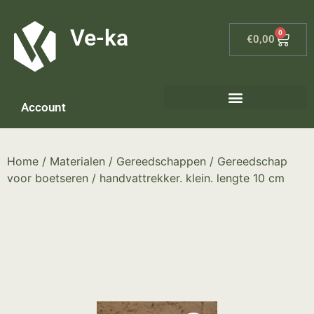
G-8P7N3X5BJ9
Ve-ka
0
€
0,00
Account
Home
/
Materialen
/
Gereedschappen
/
Gereedschap
voor boetseren
/ handvattrekker. klein. lengte 10 cm