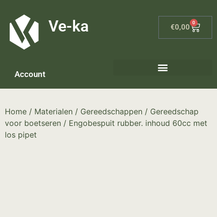
G-8P7N3X5BJ9
Ve-ka
0
€
0,00
Account
Keramiek materialen – home
Home
/
Materialen
/
Gereedschappen
/
Gereedschap
voor boetseren
/ Engobespuit rubber. inhoud 60cc met
los pipet