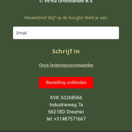
© Ve-Ka Groothandel B.V.
Nieuwsbrief Blijf op de hoogte! Meld je aan:
Schrijf in
Onze leveringsvoorwaarden
Bestelling ontbinden
KVK: 63268566
Industrieweg 7a
6621BD Dreumel
tel: +31487571667