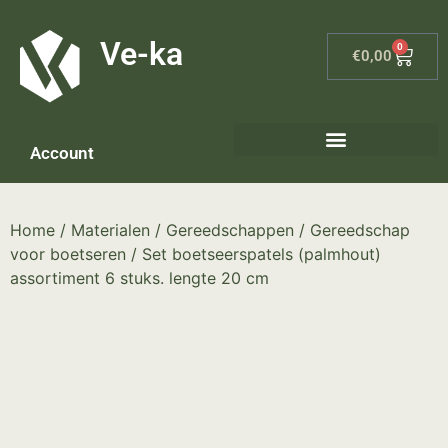
G-8P7N3X5BJ9
Ve-ka
0
€
0,00
Account
Keramiek materialen – home
Home
/
Materialen
/
Gereedschappen
/
Gereedschap
voor boetseren
/ Set boetseerspatels (palmhout)
assortiment 6 stuks. lengte 20 cm