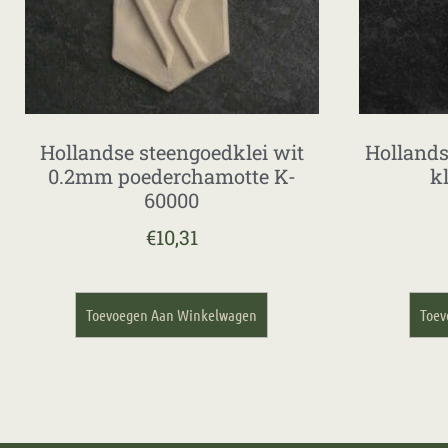
Hollandse steengoedklei wit
Hollands
0.2mm poederchamotte K-
k
60000
€
10,31
Toevoegen Aan Winkelwagen
Toev