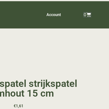
0
Account
patel strijkspatel
mhout 15 cm
€
1,61