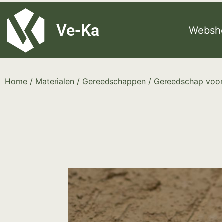
G-8P7N3X5BJ9
Ve-Ka
Websh
Home
/
Materialen
/
Gereedschappen
/
Gereedschap voor