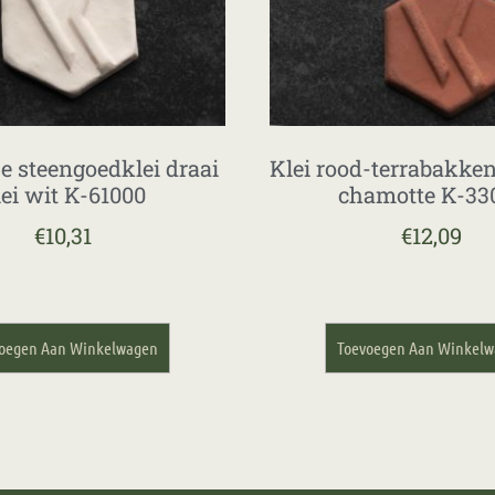
e steengoedklei draai
Klei rood-terrabakke
lei wit K-61000
chamotte K-33
€
10,31
€
12,09
oegen Aan Winkelwagen
Toevoegen Aan Winkel