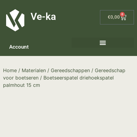
G-8P7N3X5BJ9
Ve-ka
0
€
0,00
Account
Keramiek materialen – home
Home
/
Materialen
/
Gereedschappen
/
Gereedschap
voor boetseren
/ Boetseerspatel driehoekspatel
palmhout 15 cm