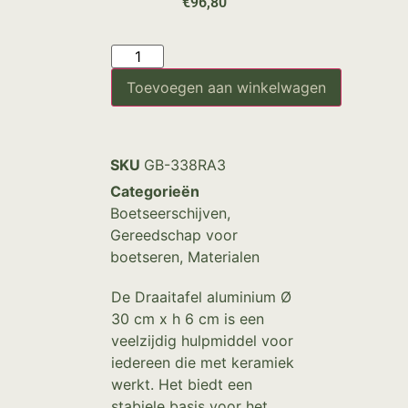
€
96,80
Toevoegen aan winkelwagen
SKU
GB-338RA3
Categorieën
Boetseerschijven
,
Gereedschap voor
boetseren
,
Materialen
De Draaitafel aluminium Ø
30 cm x h 6 cm is een
veelzijdig hulpmiddel voor
iedereen die met keramiek
werkt. Het biedt een
stabiele basis voor het