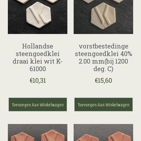
Hollandse
vorstbestedinge
steengoedklei
steengoedklei 40%
draai klei wit K-
2.00 mm(bij 1200
61000
deg. C)
€
10,31
€
15,60
Toevoegen Aan Winkelwagen
Toevoegen Aan Winkelwagen