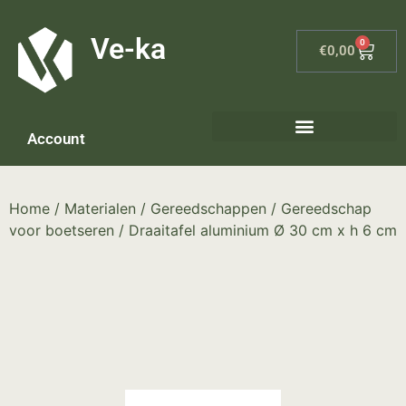
G-8P7N3X5BJ9
Ve-ka
0
€
0,00
Account
Keramiek materialen – home
Home
/
Materialen
/
Gereedschappen
/
Gereedschap
voor boetseren
/ Draaitafel aluminium Ø 30 cm x h 6 cm