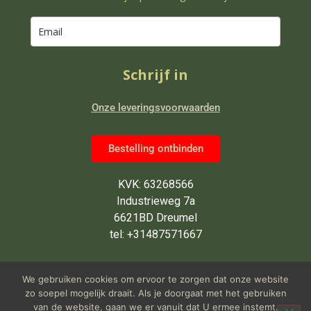
Schrijf in
Onze leveringsvoorwaarden
Bestelling ontbinden
KVK: 63268566
Industrieweg 7a
6621BD Dreumel
tel: +31487571667
Wij zijn van maandag tot en met
We gebruiken cookies om ervoor te zorgen dat onze website
vrijdag open van 9 tot 5 uur
zo soepel mogelijk draait. Als je doorgaat met het gebruiken
van de website, gaan we er vanuit dat U ermee instemt.