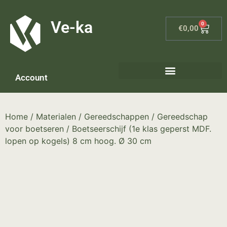
G-8P7N3X5BJ9
Ve-ka
0
€
0,00
Account
Keramiek materialen – home
Home
/
Materialen
/
Gereedschappen
/
Gereedschap
voor boetseren
/ Boetseerschijf (1e klas geperst MDF.
lopen op kogels) 8 cm hoog. Ø 30 cm