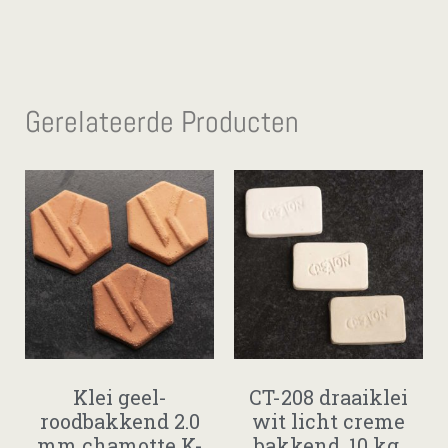
Gerelateerde Producten
Klei geel-
CT-208 draaiklei
roodbakkend 2.0
wit licht creme
mm chamotte K-
bakkend. 10 kg.