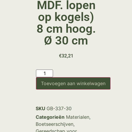
MDF. lopen
op kogels)
8 cm hoog.
Ø 30 cm
€
32,21
Toevoegen aan winkelwagen
SKU
GB-337-30
Categorieën
Materialen
,
Boetseerschijven
,
Gereedschap voor