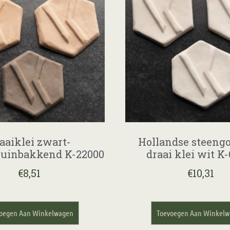
aaiklei zwart-
Hollandse steeng
ruinbakkend K-22000
draai klei wit K
€
8,51
€
10,31
oegen Aan Winkelwagen
Toevoegen Aan Winkel