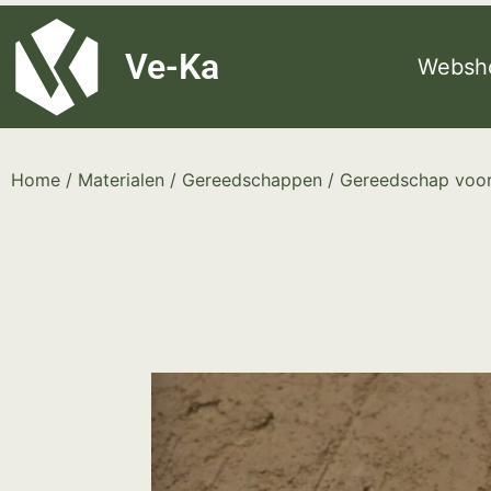
G-8P7N3X5BJ9
Ve-Ka
Websh
Home
/
Materialen
/
Gereedschappen
/
Gereedschap voor