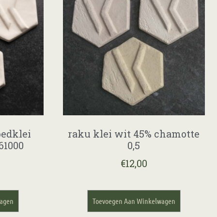
oedklei
raku klei wit 45% chamotte
-61000
0,5
€
12,00
wagen
Toevoegen Aan Winkelwagen