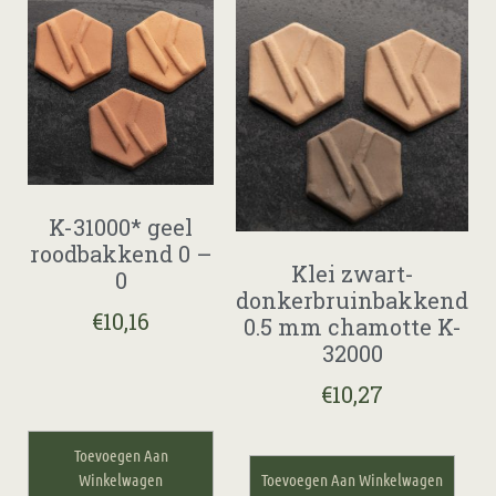
K-31000* geel
roodbakkend 0 –
Klei zwart-
0
donkerbruinbakkend
€
10,16
0.5 mm chamotte K-
32000
€
10,27
Toevoegen Aan
Winkelwagen
Toevoegen Aan Winkelwagen