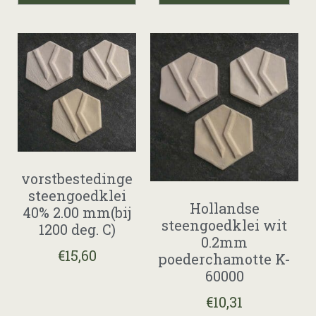
vorstbestedinge
steengoedklei
Hollandse
40% 2.00 mm(bij
steengoedklei wit
1200 deg. C)
0.2mm
€
15,60
poederchamotte K-
60000
€
10,31