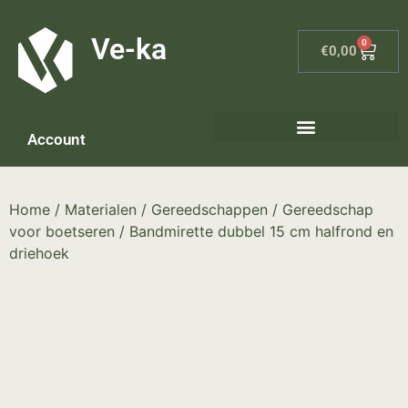
G-8P7N3X5BJ9
Ve-ka
0
€
0,00
Account
Keramiek materialen – home
Home
/
Materialen
/
Gereedschappen
/
Gereedschap
voor boetseren
/ Bandmirette dubbel 15 cm halfrond en
driehoek