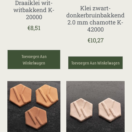
Draaiklei wit-
Klei zwart-
witbakkend K-
donkerbruinbakkend
20000
2.0 mm chamotte K-
€
8,51
42000
€
10,27
Toevoegen Aan
Winkelwagen
Toevoegen Aan Winkelwagen