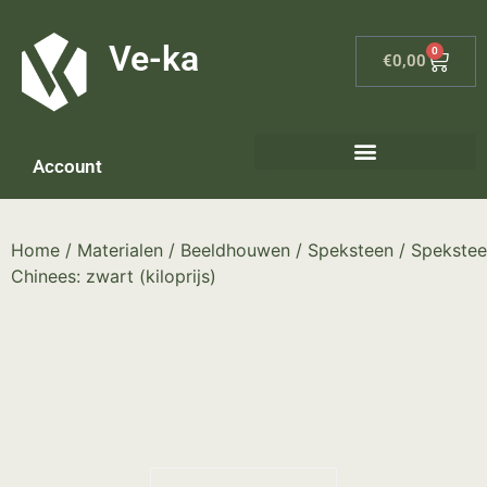
G-8P7N3X5BJ9
Ve-ka
0
€
0,00
Account
Home
/
Materialen
/
Beeldhouwen
/
Speksteen
/ Spekstee
Chinees: zwart (kiloprijs)