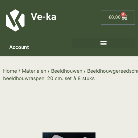
G-8P7N3X5BJ9
Ve-ka
0
€
0,00
Account
Home
/
Materialen
/
Beeldhouwen
/
Beeldhouwgereedsch
beeldhouwraspen. 20 cm. set à 8 stuks