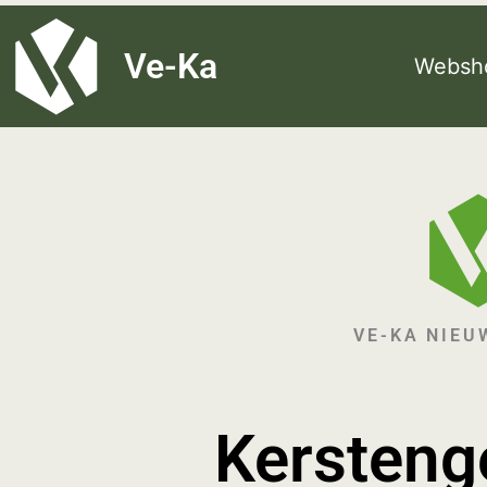
G-8P7N3X5BJ9
Ve-Ka
Websh
VE-KA NIEU
Kersteng