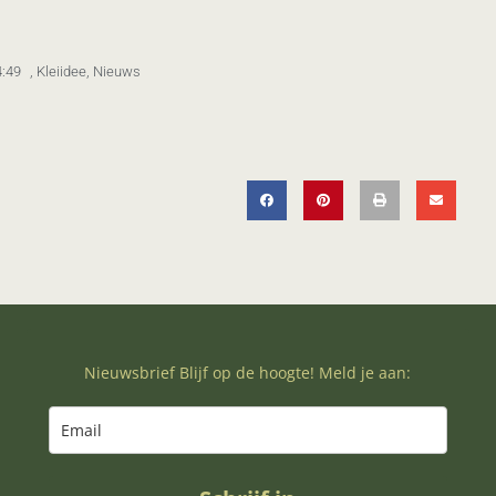
4:49
,
Kleiidee
,
Nieuws
Nieuwsbrief Blijf op de hoogte! Meld je aan: