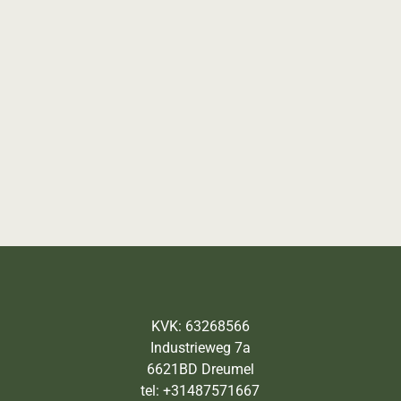
KVK: 63268566
Industrieweg 7a
6621BD Dreumel
tel: +31487571667