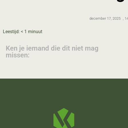
december 17, 2025
,
1
Leestijd:
< 1
minuut
Ken je iemand die dit niet mag
missen: