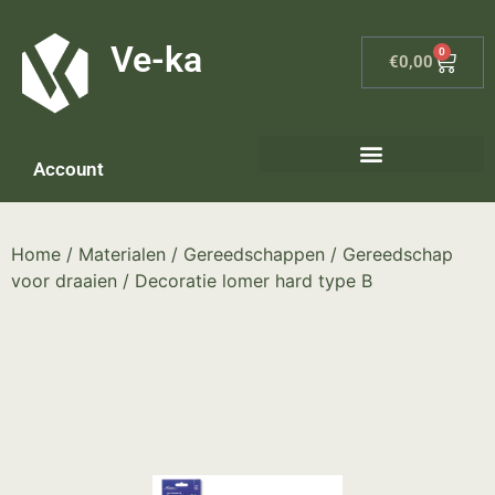
G-8P7N3X5BJ9
Ve-ka
0
€
0,00
Account
Keramiek materialen – home
Home
/
Materialen
/
Gereedschappen
/
Gereedschap
voor draaien
/ Decoratie lomer hard type B